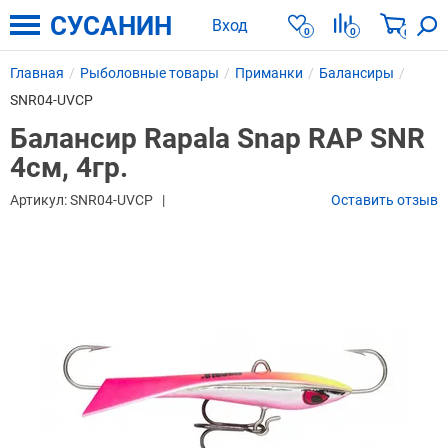
СУСАНИН
Вход
0
0
0
Главная
Рыболовные товары
Приманки
Балансиры
SNR04-UVCP
Балансир Rapala Snap RAP SNR
4см, 4гр.
Артикул:
SNR04-UVCP
Оставить отзыв