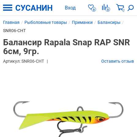
СУСАНИН
Вход
0
0
0
Главная
Рыболовные товары
Приманки
Балансиры
SNR06-CHT
Балансир Rapala Snap RAP SNR
6см, 9гр.
Артикул:
SNR06-CHT
Оставить отзыв