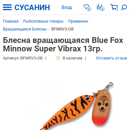
СУСАНИН
Вход
0
0
0
Главная
Рыболовные товары
Приманки
Вращающиеся Блесны
BFMSV3-OB
Блесна вращающаяся Blue Fox
Minnow Super Vibrax 13гр.
Артикул:
BFMSV3-OB
В наличии
Оставить отзыв