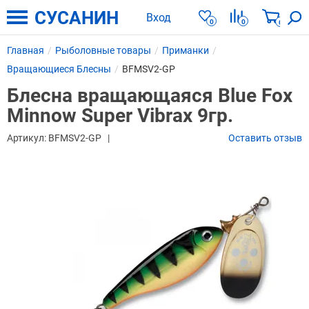
СУСАНИН
Вход
0
0
0
Главная
Рыболовные товары
Приманки
Вращающиеся Блесны
BFMSV2-GP
Блесна вращающаяся Blue Fox
Minnow Super Vibrax 9гр.
Артикул:
BFMSV2-GP
Оставить отзыв