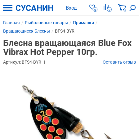
СУСАНИН
Вход
0
0
0
Главная
Рыболовные товары
Приманки
Вращающиеся Блесны
BFS4-BYR
Блесна вращающаяся Blue Fox
Vibrax Hot Pepper 10гр.
Артикул:
BFS4-BYR
Оставить отзыв