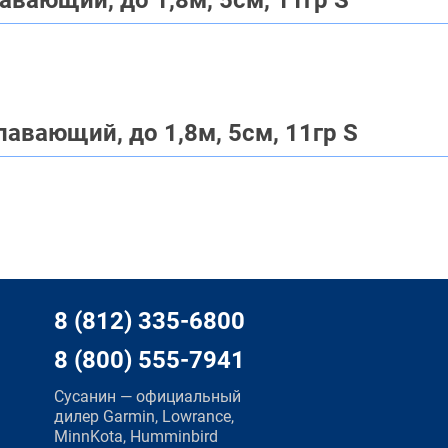
авающий, до 1,8м, 5см, 11гр S
лавающий, до 1,8м, 5см, 11гр S
8 (812) 335-6800
8 (800) 555-7941
Сусанин — официальный
дилер Garmin, Lowrance,
MinnKota, Humminbird