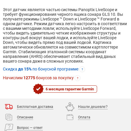
Этот датчик является частью системы Panoptix LiveScope и
требует функционирования черного ящика сонара GLS 10. Вы
получаете режимы LiveScope ™ Down и LiveScope ™ Forward в
одном датчике. Режим датчика легко настроить в соответствии
с вашими методами ловли; используйте LiveScope Forward,
чтобы видеть удивительно четкие изображения структуры и
контуры рыб вокруг вашей лодки, и используйте LiveScope
Down, чтобы видеть прямо под вашей лодкой. Картинка
автоматически обновляется на совместимом картплоттере
Garmin. Стабилизация эталонной системы координат
направления (AHRS) обеспечивает стабильный вид даных
вашего сонара даже в сложных условиях.
Скидка
до 15%
по бонусной программе
?
Начислим
12775
бонусов за покупку
?
6 месяцев гарантии Garmin
Бесплатная доставка
Нашли дешевле?
Описание
Оплата
Вопрос — ответ