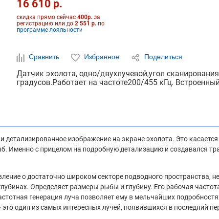
16 610 р.
скидка прямо сейчас
400р.
за
регистрацию или до
2 551 р.
по
программе лояльности
Сравнить
Избранное
Поделиться
Датчик эхолота, одно/двухлучевой,угол сканирования
градусов.Работает на частоте200/455 кГц. Встроенны
и детализированное изображение на экране эхолота. Это касается 
. Именно с прицелом на подробную детализацию и создавался транц
авление о достаточно широком секторе подводного пространства, н
убинах. Определяет размеры рыбы и глубину. Его рабочая частота
очастотная генерация луча позволяет ему в мельчайших подробност
– это один из самых интересных лучей, появившихся в последний пе