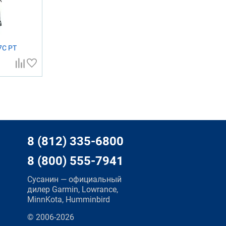
7C PT
8 (812) 335-6800
8 (800) 555-7941
Сусанин — официальный
дилер Garmin, Lowrance,
MinnKota, Humminbird
© 2006-2026