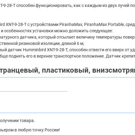
-9-28-T способен функционировать, как с каждым из двух лучей п
XNT-9-28-T с устройствами PiranhaMax, PiranhaMax Portable, среди
 и особенностях установки можно доложить следующее:
атурного датчика, который отсылает величину температуры повер
ственной резиновой изоляции, длиной 6 м;
 датчик Humminbird XNT-9-28-T, способен отвести его вверх от у
бще поднять его в верхнее транспортное положение. Датчик креп
транцевый, пластиковый, внизсмотрящ
получении товара.
рьером в любую точку России!