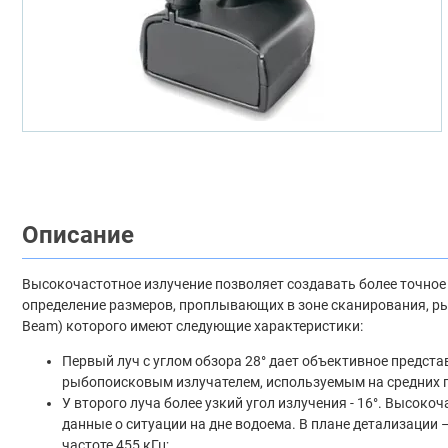
Описание
Высокочастотное излучение позволяет создавать более точное 
определение размеров, проплывающих в зоне сканирования, рыб
Beam) которого имеют следующие характеристики:
Первый луч с углом обзора 28° дает объективное предст
рыбопоисковым излучателем, используемым на средних гл
У второго луча более узкий угол излучения - 16°. Высок
данные о ситуации на дне водоема. В плане детализации 
частоте 455 кГц;