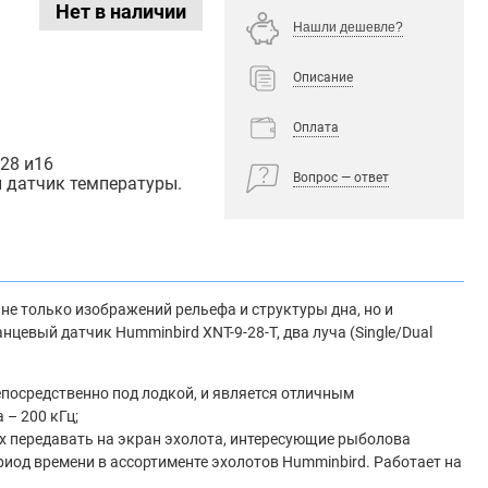
Нет в наличии
Нашли дешевле?
Описание
Оплата
28 и16
Вопрос — ответ
й датчик температуры.
не только изображений рельефа и структуры дна, но и
евый датчик Humminbird XNT-9-28-T, два луча (Single/Dual
епосредственно под лодкой, и является отличным
 – 200 кГц;
ях передавать на экран эхолота, интересующие рыболова
риод времени в ассортименте эхолотов Humminbird. Работает на