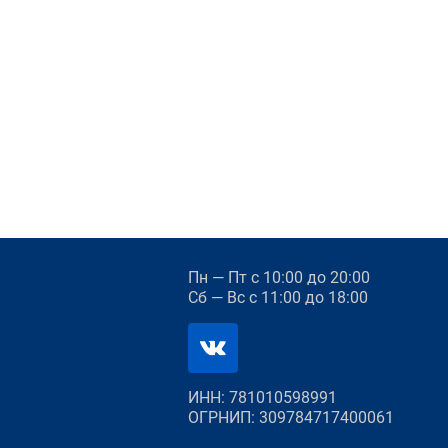
Пн — Пт
с 10:00 до 20:00
Сб — Вс
с 11:00 до 18:00
ИНН: 781010598991
ОГРНИП: 309784717400061