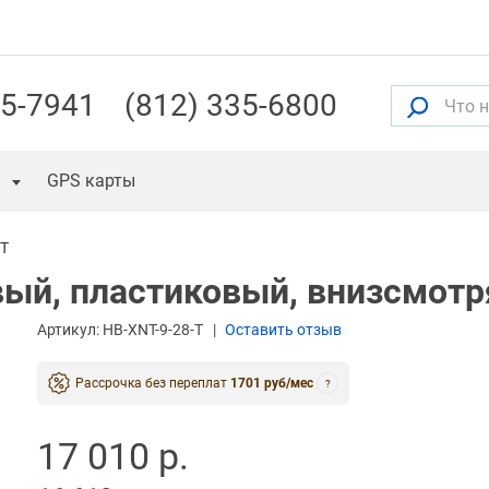
55-7941
(812) 335-6800
GPS карты
-T
ый, пластиковый, внизсмотря
Артикул:
HB-XNT-9-28-T
Оставить отзыв
Рассрочка без переплат
1701 руб/мес
?
17 010 р.