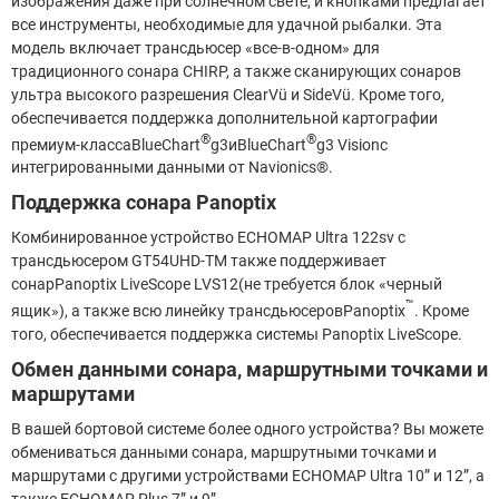
изображения даже при солнечном свете, и кнопками предлагает
все инструменты, необходимые для удачной рыбалки. Эта
модель включает трансдьюсер «все-в-одном» для
традиционного сонара CHIRP, а также сканирующих сонаров
ультра высокого разрешения ClearVü и SideVü. Кроме того,
обеспечивается поддержка дополнительной картографии
®
®
премиум-классаBlueChart
g3иBlueChart
g3 Visionс
интегрированными данными от Navionics®.
Поддержка сонара Panoptix
Комбинированное устройство ECHOMAP Ultra 122sv с
трансдьюсером GT54UHD-TM также поддерживает
сонарPanoptix LiveScope LVS12(не требуется блок «черный
™
ящик»), а также всю линейку трансдьюсеровPanoptix
. Кроме
того, обеспечивается поддержка системы Panoptix LiveScope.
Обмен данными сонара, маршрутными точками и
маршрутами
В вашей бортовой системе более одного устройства? Вы можете
обмениваться данными сонара, маршрутными точками и
маршрутами с другими устройствами ECHOMAP Ultra 10” и 12”, а
также ECHOMAP Plus 7” и 9”.