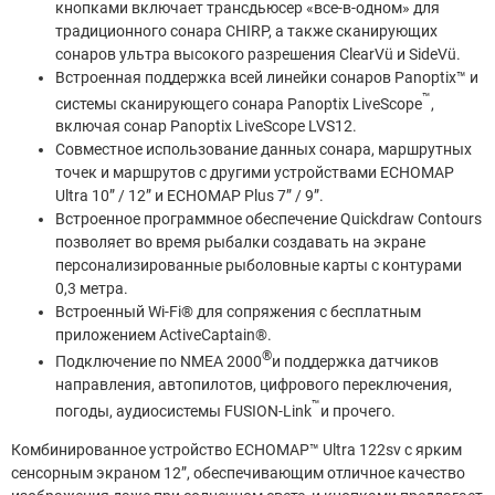
кнопками включает трансдьюсер «все-в-одном» для
традиционного сонара CHIRP, а также сканирующих
сонаров ультра высокого разрешения ClearVü и SideVü.
Встроенная поддержка всей линейки сонаров Panoptix™ и
™
системы сканирующего сонара Panoptix LiveScope
,
включая сонар Panoptix LiveScope LVS12.
Совместное использование данных сонара, маршрутных
точек и маршрутов с другими устройствами ECHOMAP
Ultra 10” / 12” и ECHOMAP Plus 7” / 9”.
Встроенное программное обеспечение Quickdraw Contours
позволяет во время рыбалки создавать на экране
персонализированные рыболовные карты с контурами
0,3 метра.
Встроенный Wi-Fi® для сопряжения с бесплатным
приложением ActiveCaptain®.
®
Подключение по NMEA 2000
и поддержка датчиков
направления, автопилотов, цифрового переключения,
™
погоды, аудиосистемы FUSION-Link
и прочего.
Комбинированное устройство ECHOMAP™ Ultra 122sv с ярким
сенсорным экраном 12”, обеспечивающим отличное качество