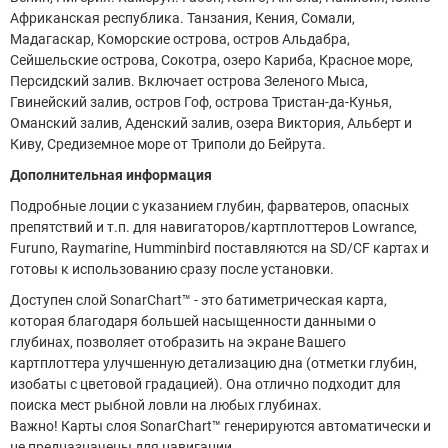
Африканская республика. Танзания, Кения, Сомали,
Мадагаскар, Коморские острова, остров Альдабра,
Сейшельские острова, Сокотра, озеро Кариба, Красное море,
Персидский залив. Включает острова Зеленого Мыса,
Гвинейский залив, остров Гоф, острова Тристан-да-Кунья,
Оманский залив, Аденский залив, озера Виктория, Альберт и
Киву, Средиземное море от Триполи до Бейрута.
Дополнительная информация
Подробные лоции с указанием глубин, фарватеров, опасных
препятствий и т.п. для навигаторов/картплоттеров Lowrance,
Furuno, Raymarine, Humminbird поставляются на SD/CF картах и
готовы к использованию сразу после установки.
Доступен слой SonarChart™ - это батиметрическая карта,
которая благодаря большей насыщенности данными о
глубинах, позволяет отобразить на экране Вашего
картплоттера улучшенную детализацию дна (отметки глубин,
изобаты с цветовой градацией). Она отлично подходит для
поиска мест рыбной ловли на любых глубинах.
Важно! Карты слоя SonarChart™ генерируются автоматически и
не предназначены для навигации.