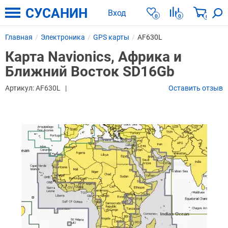
СУСАНИН
Вход
0
0
0
Главная
Электроника
GPS карты
AF630L
Карта Navionics, Африка и
Ближний Восток SD16Gb
Артикул:
AF630L
Оставить отзыв