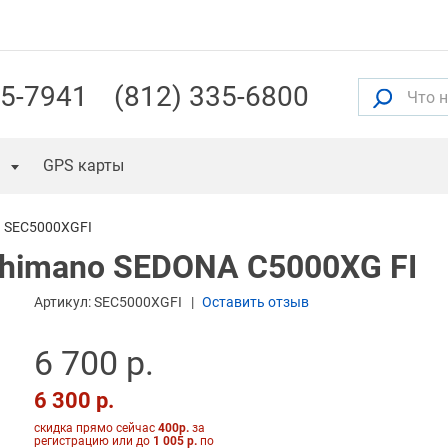
55-7941
(812) 335-6800
GPS карты
SEC5000XGFI
himano SEDONA C5000XG FI
Артикул:
SEC5000XGFI
Оставить отзыв
6 700 р.
6 300 р.
скидка прямо сейчас
400р.
за
регистрацию или до
1 005 р.
по