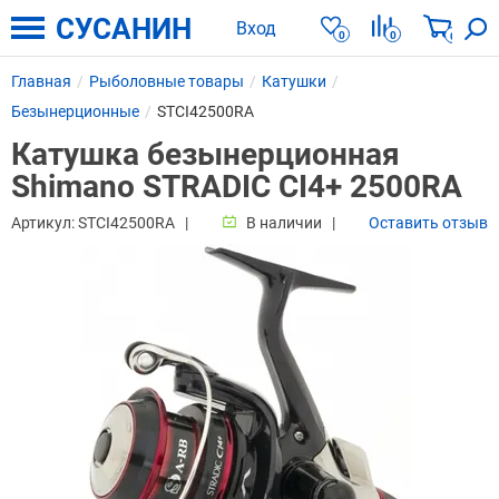
СУСАНИН
Вход
0
0
0
Главная
Рыболовные товары
Катушки
Безынерционные
STCI42500RA
Катушка безынерционная
Shimano STRADIC CI4+ 2500RA
Артикул:
STCI42500RA
В наличии
Оставить отзыв