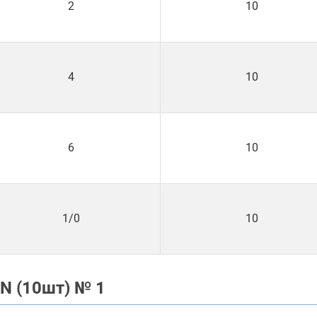
2
10
4
10
6
10
1/0
10
N (10шт) № 1