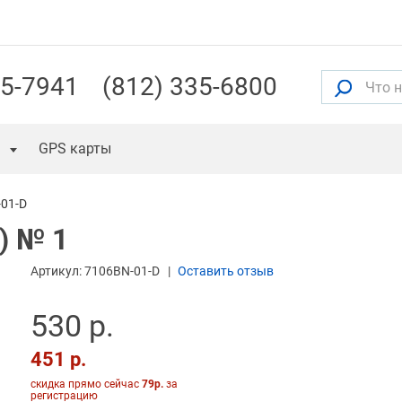
55-7941
(812) 335-6800
GPS карты
01-D
) № 1
Артикул:
7106BN-01-D
Оставить отзыв
530 р.
451 р.
скидка прямо сейчас
79р.
за
регистрацию