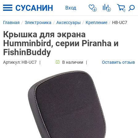
СУСАНИН
Вход
0
0
0
Главная
Электроника
Аксессуары
Крепление
HB-UC7
Крышка для экрана
Humminbird, серии Piranha и
FishinBuddy
Артикул:
HB-UC7
В наличии
Оставить отзыв