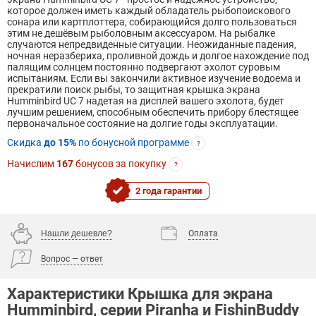
которое должен иметь каждый обладатель рыбопоискового
сонара или картплоттера, собирающийся долго пользоваться
этим не дешёвым рыболовным аксессуаром. На рыбалке
случаются непредвиденные ситуации. Неожиданные падения,
ночная неразбериха, проливной дождь и долгое нахождение под
палящим солнцем постоянно подвергают эхолот суровым
испытаниям. Если вы закончили активное изучение водоема и
прекратили поиск рыбы, то защитная крышка экрана
Humminbird UC 7 надетая на дисплей вашего эхолота, будет
лучшим решением, способным обеспечить прибору блестящее
первоначальное состояние на долгие годы эксплуатации.
Скидка
до 15%
по бонусной программе
?
Начислим
167
бонусов за покупку
?
2 года гарантии
Нашли дешевле?
Оплата
Вопрос — ответ
Характеристики Крышка для экрана
Humminbird, серии Piranha и FishinBuddy