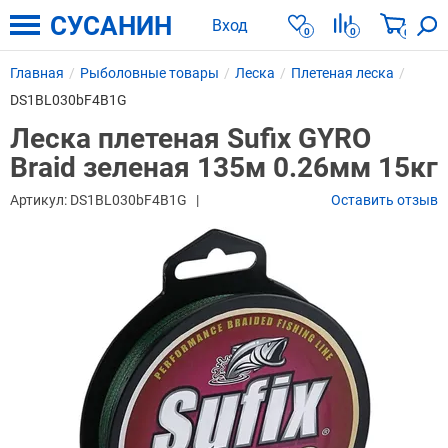
СУСАНИН
Вход
0
0
0
Главная
Рыболовные товары
Леска
Плетеная леска
DS1BL030bF4B1G
Леска плетеная Sufix GYRO
Braid зеленая 135м 0.26мм 15кг
Артикул:
DS1BL030bF4B1G
Оставить отзыв