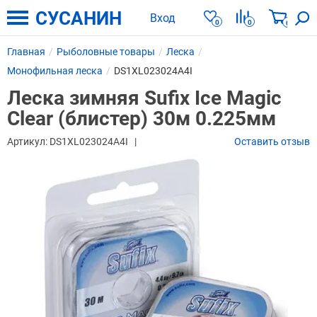
СУСАНИН
Вход
0
0
0
Главная
Рыболовные товары
Леска
Монофильная леска
DS1XL023024A4I
Леска зимняя Sufix Ice Magic
Clear (блистер) 30м 0.225мм
Артикул:
DS1XL023024A4I
Оставить отзыв