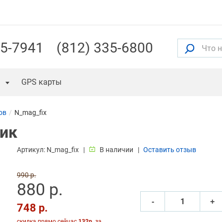
55-7941
(812) 335-6800
GPS карты
ов
N_mag_fix
ик
Артикул:
N_mag_fix
В наличии
Оставить отзыв
990 р.
880 р.
‐
+
748 р.
скидка прямо сейчас
132р.
за