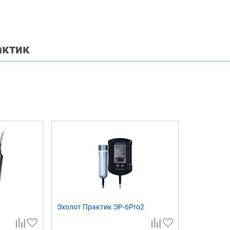
актик
Эхолот Практик ЭР-6Pro2