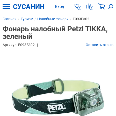
СУСАНИН
Вход
0
0
0
Главная
Туризм
Налобные фонари
E093FA02
Фонарь налобный Petzl TIKKA,
зеленый
Артикул:
E093FA02
Оставить отзыв