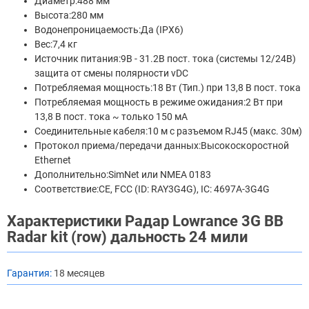
Диаметр:488 мм
Высота:280 мм
Водонепроницаемость:Да (IPX6)
Вес:7,4 кг
Источник питания:9В - 31.2В пост. тока (системы 12/24В)
защита от смены полярности vDC
Потребляемая мощность:18 Вт (Тип.) при 13,8 В пост. тока
Потребляемая мощность в режиме ожидания:2 Вт при
13,8 В пост. тока ~ только 150 мА
Соединительные кабеля:10 м с разъемом RJ45 (макс. 30м)
Протокол приема/передачи данных:Высокоскоростной
Ethernet
Дополнительно:SimNet или NMEA 0183
Соответствие:CE, FCC (ID: RAY3G4G), IC: 4697A-3G4G
Характеристики Радар Lowrance 3G BB
Radar kit (row) дальность 24 мили
Гарантия:
18 месяцев