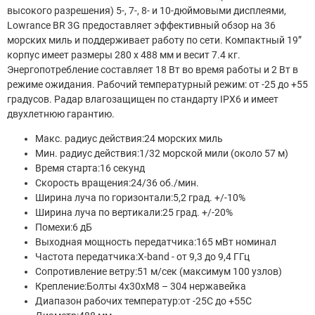
высокого разрешения) 5-, 7-, 8- и 10-дюймовыми дисплеями,
Lowrance BR 3G предоставляет эффективный обзор на 36
морских миль и поддерживает работу по сети. Компактный 19”
корпус имеет размеры 280 x 488 мм и весит 7.4 кг.
Энергопотребление составляет 18 Вт во время работы и 2 Вт в
режиме ожидания. Рабочий температурный режим: от -25 до +55
градусов. Радар влагозащищен по стандарту IPX6 и имеет
двухлетнюю гарантию.
Макс. радиус действия:24 морских миль
Мин. радиус действия:1/32 морской мили (около 57 м)
Время старта:16 секунд
Скорость вращения:24/36 об./мин.
Ширина луча по горизонтали:5,2 град. +/-10%
Ширина луча по вертикали:25 град. +/-20%
Помехи:6 дБ
Выходная мощность передатчика:165 мВт номинал
Частота передатчика:X-band - от 9,3 до 9,4 ГГц
Сопротивление ветру:51 м/сек (максимум 100 узлов)
Крепление:Болты 4x30xM8 – 304 нержавейка
Диапазон рабочих температур:от -25С до +55C