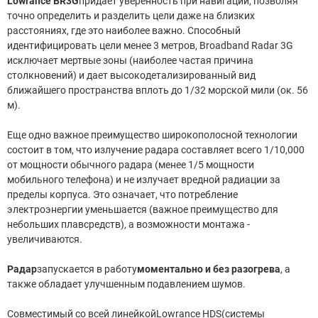
Lowrance BR
3G
придает уверенность при навигации, позволяя
точно определить и разделить цели даже на близких
расстояниях, где это наиболее важно. Способный
идентифицировать цели менее 3 метров, Broadband Radar 3G
исключает мертвые зоны (наиболее частая причина
столкновений) и дает высокодетализированный вид
ближайшего пространства вплоть до 1/32 морской мили (ок. 56
м).
Еще одно важное преимущество широкополосной технологии
состоит в том, что излучение радара составляет всего 1/10,000
от мощности обычного радара (менее 1/5 мощности
мобильного телефона) и не излучает вредной радиации за
пределы корпуса. Это означает, что потребление
электроэнергии уменьшается (важное преимущество для
небольших плавсредств), а возможности монтажа -
увеличиваются.
Радар
запускается в работу
моментально и без разогрева
, а
также обладает улучшенным подавлением шумов.
Совместимый со всей линейкойLowrance HDS(системы