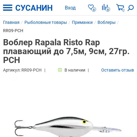
СУСАНИН
Вход
0
0
0
Главная
Рыболовные товары
Приманки
Воблеры
RR09-PCH
Воблер Rapala Risto Rap
плавающий до 7,5м, 9см, 27гр.
PCH
Артикул:
RR09-PCH
В наличии
Оставить отзыв