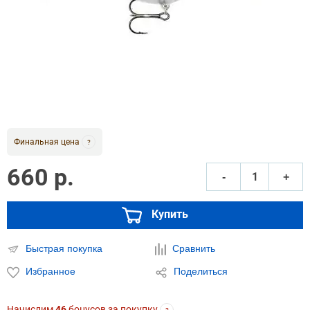
Финальная цена
?
660 р.
‐
+
Купить
Быстрая покупка
Сравнить
Избранное
Поделиться
Начислим
46
бонусов за покупку