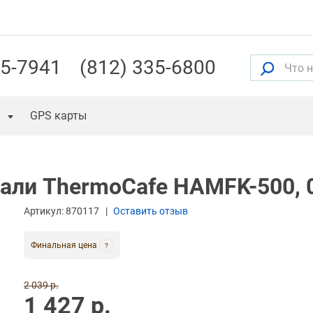
55-7941
(812) 335-6800
GPS карты
али ThermoCafe HAMFK-500, 
Артикул:
870117
Оставить отзыв
Финальная цена
?
2 039 р.
1 427 р.