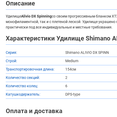
Описание
Удилище
Alivio DX Spinning
со своим прогрессивным бланком ХТ3
монофиламентной, так и с плетеной леской. Удилище украшено 
практически под все индивидуальные и местные требования.
Характеристики Удилище Shimano A
Серия:
Shimano ALIVIO DX SPINN
Строй:
Medium
Транспортировочная длина:
154см
Количество секций:
2
Количество колец:
6
Катушкодержатель:
DPS-type
Оплата и доставка