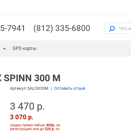
55-7941
(812) 335-6800
GPS карты
X SPINN 300 M
Артикул:
SALDX30M
Оставить отзыв
3 470 р.
3 070 р.
скидка прямо сейчас
400р.
за
регистрацию или до
520 р.
по