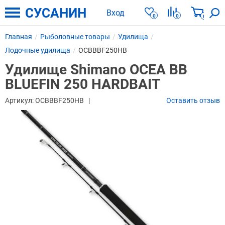
СУСАНИН
Вход
0
0
0
Главная
Рыболовные товары
Удилища
Лодочные удилища
OCBBBF250HB
Удилище Shimano OCEA BB
BLUEFIN 250 HARDBAIT
Артикул:
OCBBBF250HB
Оставить отзыв