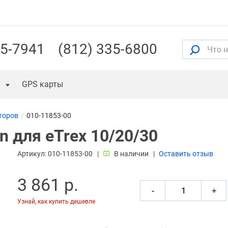
55-7941
(812) 335-6800
GPS карты
торов
010-11853-00
 для eTrex 10/20/30
Артикул:
010-11853-00
В наличии
Оставить отзыв
3 861 р.
‐
+
Узнай, как купить дешевле