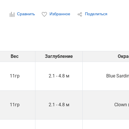
Сравнить
Избранное
Поделиться
Вес
Заглубление
Окра
11гр
2.1 - 4.8 м
Blue Sardi
11гр
2.1 - 4.8 м
Clown 