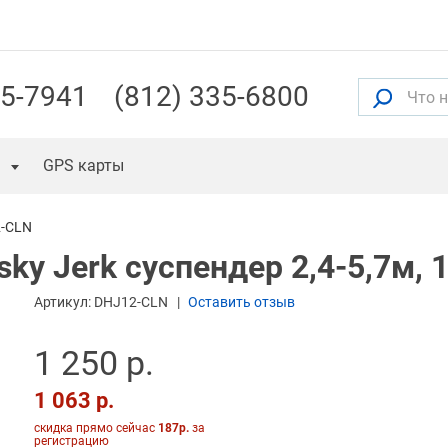
55-7941
(812) 335-6800
GPS карты
-CLN
ky Jerk суспендер 2,4-5,7м, 1
Артикул:
DHJ12-CLN
Оставить отзыв
1 250 р.
1 063 р.
скидка прямо сейчас
187р.
за
регистрацию