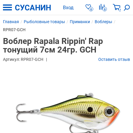
СУСАНИН
Вход
0
0
0
Главная
Рыболовные товары
Приманки
Воблеры
RPR07-GCH
Воблер Rapala Rippin' Rap
тонущий 7см 24гр. GCH
Артикул:
RPR07-GCH
Оставить отзыв