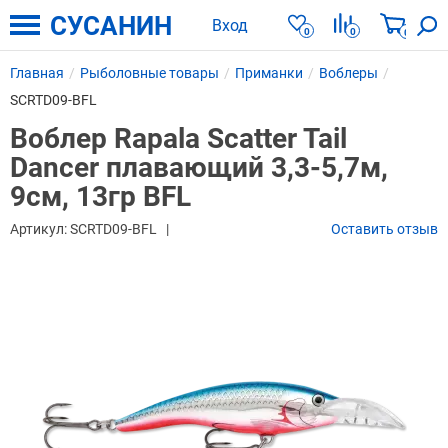
СУСАНИН
Вход
0
0
0
Главная
Рыболовные товары
Приманки
Воблеры
SCRTD09-BFL
Воблер Rapala Scatter Tail
Dancer плавающий 3,3-5,7м,
9см, 13гр BFL
Артикул:
SCRTD09-BFL
Оставить отзыв