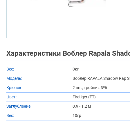
Характеристики Воблер Rapala Shad
Вес:
0кг
Модель:
Воблер RAPALA Shadow Rap S
Крючок:
2 шт., тройник №6
Цвет:
Firetiger (FT)
Заглубление:
0.9 - 1.2 м
Вес:
10гр