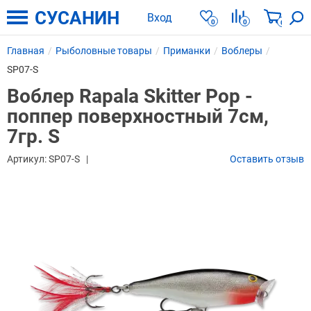
СУСАНИН
Вход
0
0
0
Главная
Рыболовные товары
Приманки
Воблеры
SP07-S
Воблер Rapala Skitter Pop -
поппер поверхностный 7см,
7гр. S
Артикул:
SP07-S
Оставить отзыв