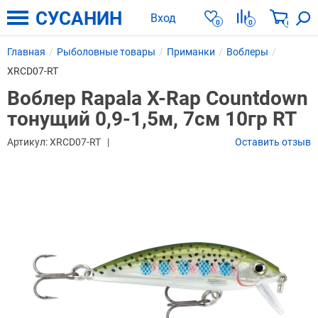
СУСАНИН
Вход
0
0
0
Главная
Рыболовные товары
Приманки
Воблеры
XRCD07-RT
Воблер Rapala X-Rap Countdown
тонущий 0,9-1,5м, 7см 10гр RT
Артикул:
XRCD07-RT
Оставить отзыв