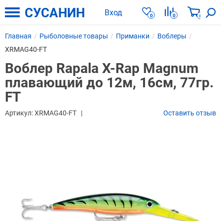
СУСАНИН
Вход
0
0
0
Главная
Рыболовные товары
Приманки
Воблеры
XRMAG40-FT
Воблер Rapala X-Rap Magnum
плавающий до 12м, 16см, 77гр.
FT
Артикул:
XRMAG40-FT
Оставить отзыв