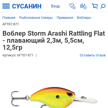
СУСАНИН
Вход
0
0
0
Главная
Рыболовные товары
Приманки
Воблеры
AFT07-871
Воблер Storm Arashi Rattling Flat
- плавающий 2,3м, 5,5см,
12,5гр
Артикул:
AFT07-871
Оставить отзыв