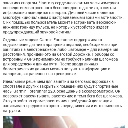
занятиях спортом. Частоту сердечного ритма часы измеряют
посредством встроенного беспроводного датчика, а снятая
информация выводится на экран. Дисплей часов является
многофункциональным с настраиваемыми зонами активности.
С их помощью пользователь может настраивать верхнюю и
нижнюю границу пульса, на которых устройство издает
предупреждающий звуковой сигнал.
Отдельные модели Garmin Forerunner поддерживают
подключение датчика вращения педалей, необходимого при
занятиях на велотренажере, либо шагомере – для измерения
расстояния, пройденного на беговой дорожке. Приборы со
встроенным GPS-приемником не требуют наличия шагомера
для определения длины пути. После ввода личных
биометрических данных можно получать информацию о
калориях, затраченных на тренировке.
Идеальным решением для занятий на беговых дорожках в
спортзале и других закрытых помещениях будут спортивные
часы Garmin Forerunner 220, оснащенные акселерометром. Он
позволяет рассчитывать расстояние и темп бега без шагомера.
Это устройство кроме расстояния пройденной дистанции
записывает среднюю скорость передвижения и интенсивность
нагрузки.