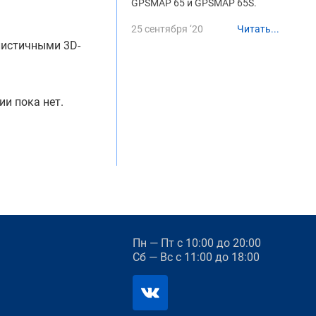
GPSMAP 65 и GPSMAP 65S.
25 сентября ‘20
Читать...
листичными 3D-
ии пока нет.
Пн — Пт
с 10:00 до 20:00
Сб — Вс
с 11:00 до 18:00