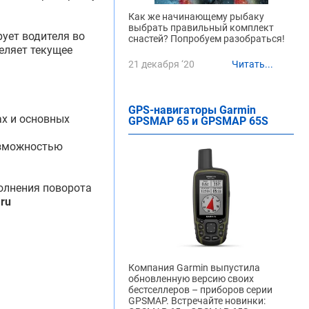
Как же начинающему рыбаку
выбрать правильный комплект
ует водителя во
снастей? Попробуем разобраться!
еляет текущее
21 декабря ‘20
Читать...
GPS-навигаторы Garmin
ах и основных
GPSMAP 65 и GPSMAP 65S
возможностью
олнения поворота
ru
Компания Garmin выпустила
обновленную версию своих
бестселлеров – приборов серии
GPSMAP. Встречайте новинки: