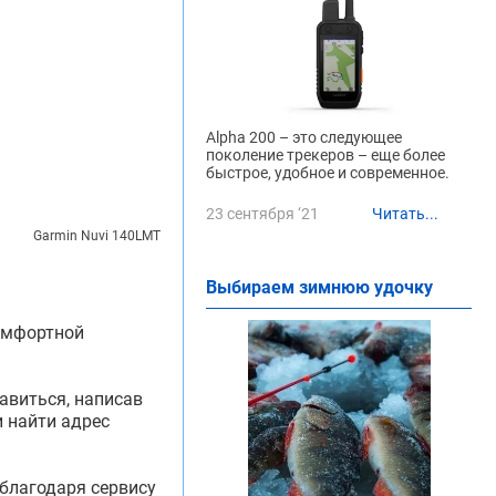
Alpha 200 – это следующее
поколение трекеров – еще более
быстрое, удобное и современное.
23 сентября ‘21
Читать...
Garmin Nuvi 140LMT
Выбираем зимнюю удочку
комфортной
авиться, написав
и найти адрес
 благодаря сервису