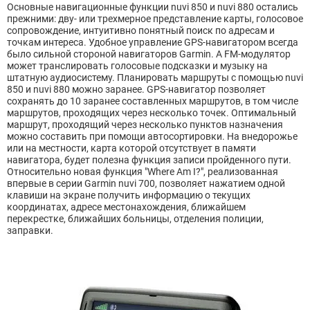
Основные навигационные функции nuvi 850 и nuvi 880 остались
прежними: дву- или трехмерное представление карты, голосовое
сопровождение, интуитивно понятный поиск по адресам и
точкам интереса. Удобное управление GPS-навигатором всегда
было сильной стороной навигаторов Garmin. А FM-модулятор
может транслировать голосовые подсказки и музыку на
штатную аудиосистему. Планировать маршруты с помощью nuvi
850 и nuvi 880 можно заранее. GPS-навигатор позволяет
сохранять до 10 заранее составленных маршрутов, в том числе
маршрутов, проходящих через несколько точек. Оптимальный
маршрут, проходящий через несколько пунктов назначения
можно составить при помощи автосортировки. На внедорожье
или на местности, карта которой отсутствует в памяти
навигатора, будет полезна функция записи пройденного пути.
Относительно новая функция "Where Am I?", реализованная
впервые в серии Garmin nuvi 700, позволяет нажатием одной
клавиши на экране получить информацию о текущих
координатах, адресе местонахождения, ближайшем
перекрестке, ближайших больницы, отделения полиции,
заправки.