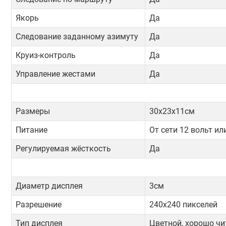
Якорь
Да
Следование заданному азимуту
Да
Круиз-контроль
Да
Управление жестами
Да
Размеры
30х23х11см
Питание
От сети 12 вольт ил
Регулируемая жёсткость
Да
Диаметр дисплея
3см
Разрешение
240х240 пикселей
Тип дисплея
Цветной, хорошо чит