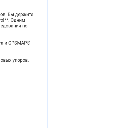
лов. Вы держите
rol**. Одним
ледования по
tra и GPSMAP®
зовых упоров.