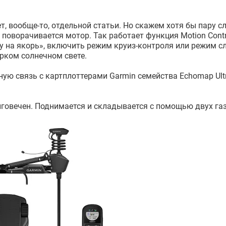
 вообще-то, отдельной статьи. Но скажем хотя бы пару с
й поворачивается мотор. Так работает функция Motion Cont
у на якорь», включить режим круиз-контроля или режим с
рком солнечном свете.
ную связь с картплоттерами Garmin семейства Echomap Ul
олговечен. Поднимается и складывается с помощью двух га