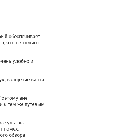
рый обеспечивает
а, что не только
очень удобно и
ук, вращение винта
Поэтому вне
и к тем же путевым
 с ультра-
т помех,
ого обзора