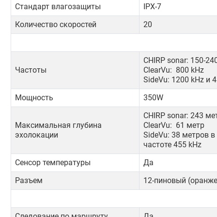
Стандарт влагозащиты
IPX-7
Количество скоростей
20
CHIRP sonar: 150-24
Частоты
ClearVu: 800 kHz
SideVu: 1200 kHz и 
Мощность
350W
CHIRP sonar: 243 ме
Максимальная глубина
ClearVu: 61 метр
эхолокации
SideVu: 38 метров в
частоте 455 kHz
Сенсор температуры
Да
Разъем
12-пиновый (оранж
Следование по маршруту
Да