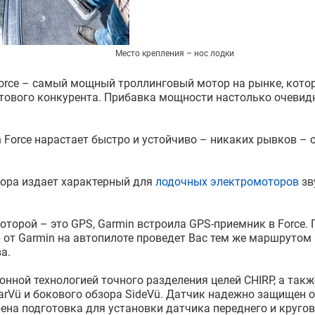
Место крепления – нос лодки
orce – самый мощный троллинговый мотор на рынке, кото
тового конкурента. Прибавка мощности настолько очевидн
Force нарастает быстро и устойчиво – никаких рывков – 
тора издает характерный для
лодочных электромоторов
зв
торой – это GPS, Garmin встроила GPS-приемник в Force. 
 от Garmin на автопилоте проведет Вас тем же маршрутом 
а.
онной технологией точного разделения целей CHIRP, а также
Vü и бокового обзора SideVü. Датчик надежно защищен о
а подготовка для установки датчика переднего и кругов