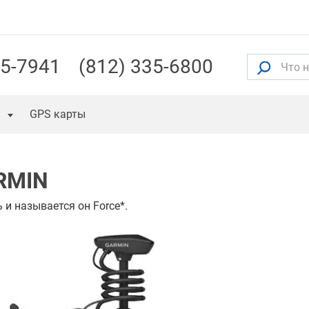
55-7941
(812) 335-6800
GPS карты
RMIN
и называется он Force*.