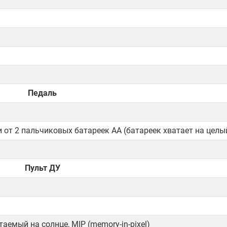
Педаль
и от 2 пальчиковых батареек АА (батареек хватает на целы
Пульт ДУ
аемый на солнце, MIP (memory-in-pixel)