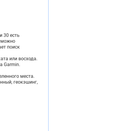
и 30 есть
е можно
ает поиск
ата или восхода.
а Garmin.
еленного места.
нный, геокэшинг,