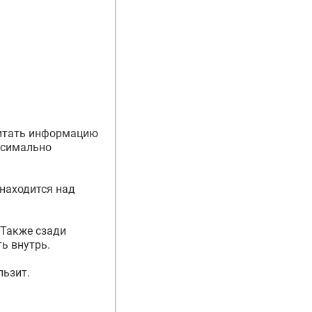
читать информацию
ксимально
 находится над
 Также сзади
ь внутрь.
льзит.