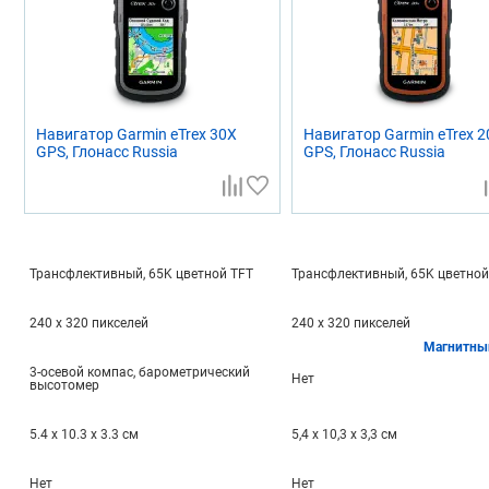
Навигатор Garmin eTrex 30X
Навигатор Garmin eTrex 2
GPS, Глонасс Russia
GPS, Глонасс Russia
Трансфлективный, 65K цветной TFT
Трансфлективный, 65K цветной
240 x 320 пикселей
240 x 320 пикселей
Магнитны
3-осевой компас, барометрический
Нет
высотомер
5.4 x 10.3 x 3.3 см
5,4 x 10,3 x 3,3 см
Нет
Нет