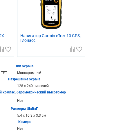
0X
Навигатор Garmin eTrex 10 GPS,
Глонасс
Тип экрана
 TFT
Монохромный
Разрешение экрана
128 х 240 пикселей
й компас, барометрический высотомер
Нет
Размеры ШхВхГ
5.4 x 10.3 x 3.3 см
Камера
Нет