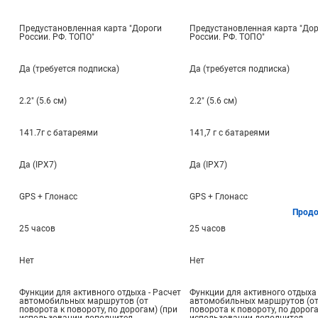
Предустановленная карта "Дороги
Предустановленная карта "До
России. РФ. ТОПО"
России. РФ. ТОПО"
Да (требуется подписка)
Да (требуется подписка)
2.2" (5.6 см)
2.2" (5.6 см)
141.7г с батареями
141,7 г с батареями
Да (IPX7)
Да (IPX7)
GPS + Глонасс
GPS + Глонасс
Продо
25 часов
25 часов
Нет
Нет
Функции для активного отдыха - Расчет
Функции для активного отдыха 
автомобильных маршрутов (от
автомобильных маршрутов (о
поворота к повороту, по дорогам) (при
поворота к повороту, по дорога