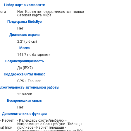
Набор карт в комплекте
роги
Нет. Карты не поддерживаются, только
базовая карта мира
Поддержка BirdsEye
Нет
Диагональ экрана
2.2" (5.6 см)
Масса
141.7 г с батареями
Водонепроницаемость
Да (IPX7)
Поддержка GPS/Глонасс
GPS + Глонасс
лжительность автономной работы
25 часов
Беспроводная связь
Нет
Дополнительные функции
- Расчет
- Календарь охоты/рыбалки -
т
Информация о Солнце/Луне - Таблицы
м) (при
приливов - Расчет площади -