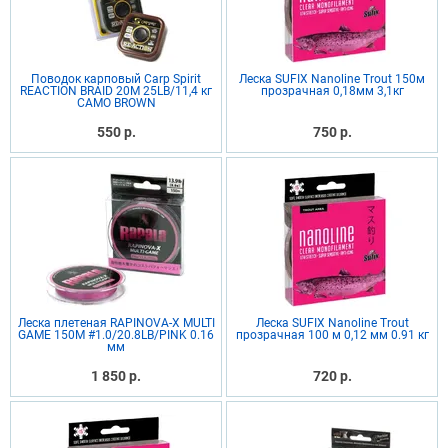
Поводок карповый Carp Spirit
Леска SUFIX Nanoline Trout 150м
REACTION BRAID 20M 25LB/11,4 кг
прозрачная 0,18мм 3,1кг
CAMO BROWN
550 р.
750 р.
Леска плетеная RAPINOVA-X MULTI
Леска SUFIX Nanoline Trout
GAME 150M #1.0/20.8LB/PINK 0.16
прозрачная 100 м 0,12 мм 0.91 кг
мм
1 850 р.
720 р.