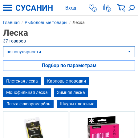
СУСАНИН
Вход
0
0
0
Главная
Рыболовные товары
Леска
Леска
37 товаров
по популярности
▾
Подбор по параметрам
Плетеная леска
Карповые поводки
Монофильная леска
Зимняя леска
Леска флюорокарбон
Шнуры плетеные