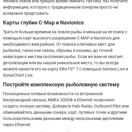
техника ловли или пришло время сменить тактику. Вы получите
информацию, которую с традиционным сонаром просто не
возможно представить.
Карты глубин С-Map и Navionics
Тратьте больше времени на ловлю рыбы и меньше на ее поиск с
помощью карт высокого разрешения C-MAP и Navionics для
необходимого вам района. От поиска ключевых мест для
рыбалки, таких как свалы, обрывы и канавы, до точной
навигации к местам скопления рыбы. Если же вам не хватает
детализации или вы нашли уникальное место, то вы всегда
можете нанести его на карту Elite FS™ 7 с помощью Genesis Live и
SonarChart Live.
Постройте комплексную рыболовную систему
Полноценные сетевые возможности со встроенной
беспроводной связью, NMEA 2000® и Ethernet позволяют
создать полную систему. Добавьте Halo Radar, Outboard Pilot или
обменивайтесь данными сонара, карт, путевых точек и другими
пользовательскими данными между несколькими дисплеями
через Ethernet.