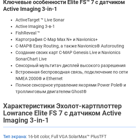
Ключевые особенности Elite FS™ 7 с датчиком
Active Imaging 3-in-1
ActiveTarget ™ Live Sonar
Active Imaging 3-в-1
FishReveal ™
Картография С-Map Max N+ и Navionics+
C-MAP® Easy Routing, а также Navionics® Autorouting
Создание своих карт C-MAP Genesis Live и Navionics
SonarChart Live
Сенсорный мультитач дисплей высокого разрешения
Встроенная беспроводная связь, подключение по сети
NMEA 2000® и Ethernet
Полное сенсорное управление якорями Power Pole® и
троллинговым двигателем Ghost®
Характеристики Эхолот-картплоттер
Lowrance Elite FS 7 с датчиком Active
Imaging 3-in-1
Тип экрана:
16-bit color, Full VGA SolarMax™ PlusTFT