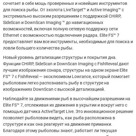
сочетает в себе мощь проверенных и новейших инструментов
для поиска рыбы. От эхолота LiveTarget™ и Active Imaging™ с
экстремально высоким разрешением с поддержкой CHIRP,
SideScan и DownScan Imaging ™ до навигационных
возможностей, включая полную сетевую поддержку сети
Ethernet с возможностью подключения радара. Elite FS™ 7
предоставляет вам все инструменты, необходимые для поиска и
ловли большего количества рыбы.
Новый уровень детализации структуры и покрытия дна.
Функции CHIRP, SideScan и DownScan Imaging с FishReveal дают
лучшие изображения сонара, структуры на одном экране Elite
FS™ 7 с FishReveal — эксклюзивом Lowrance, который помогает
рыболовам легко распознавать рыбу в структуре на
изображениях DownScan с высокой детализацией.
Наблюдайте за движениями рыб в высочайшем разрешении на
Elite FS™ 7, отслеживая их движения в укрытии и вокруг него с
помощью датчика ActiveTarget Live. Это инновационное решение
позволяет рыболовам видеть, как рыба расположена в
структуре и как она реагирует на движение приманки.
Благодаря этому рыболовы знают, работает ли текущая