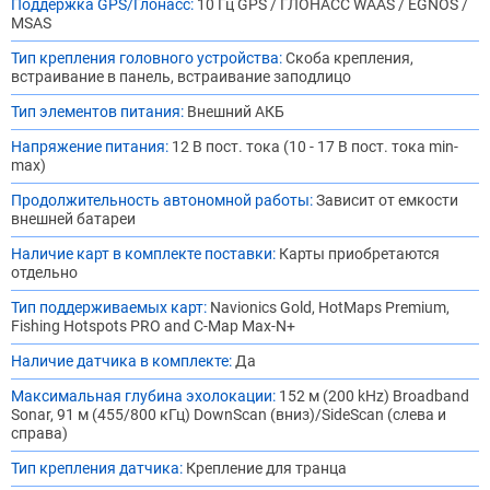
Поддержка GPS/Глонасс:
10 Гц GPS / ГЛОНАСС WAAS / EGNOS /
MSAS
Тип крепления головного устройства:
Скоба крепления,
встраивание в панель, встраивание заподлицо
Тип элементов питания:
Внешний АКБ
Напряжение питания:
12 В пост. тока (10 - 17 В пост. тока min-
max)
Продолжительность автономной работы:
Зависит от емкости
внешней батареи
Наличие карт в комплекте поставки:
Карты приобретаются
отдельно
Тип поддерживаемых карт:
Navionics Gold, HotMaps Premium,
Fishing Hotspots PRO and C-Map Max-N+
Наличие датчика в комплекте:
Да
Максимальная глубина эхолокации:
152 м (200 kHz) Broadband
Sonar, 91 м (455/800 кГц) DownScan (вниз)/SideScan (слева и
справа)
Тип крепления датчика:
Крепление для транца