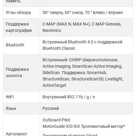
память
Углы обзора
50° сверху, 60° снизу, 70 ° влево / вправо
Поддержка
C-MAP (MAX N, MAX N+), C-MAP Genesis,
картографии
Navionics
Встроенный Bluetooth 4.0 с поддержкой
Bluetooth
Bluetooth Classic
Встроенный: CHIRP Широкополосное,
Active Imaging, DownScan Active Imaging,
Поддержка
SideScan. Поддержка: SonarHub,
эхолота
StructureScan, StructureScan3D, LiveSight,
ActiveTarget
WiFi
Внутренний 802.11b / g / n
Язык
Русский
Outboard Pilot
MotorGuide Xi5/Xi3 Троллинговый мотор*
Автопилот
Троллинговый мотор Ghost