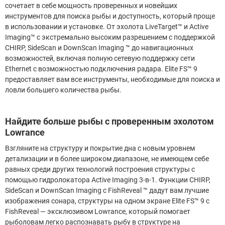
сочетает в себе мощность проверенных и новейших
инструментов для поиска рыбы и доступность, который проще
в использовании и установке. От эхолота LiveTarget™ и Active
Imaging™ с экстремально высоким разрешением с поддержкой
CHIRP, SideScan и DownScan Imaging ™ до навигационных
возможностей, включая полную сетевую поддержку сети
Ethernet с возможностью подключения радара. Elite FS™ 9
предоставляет вам все инструменты, необходимые для поиска и
ловли большего количества рыбы.
Найдите больше рыбы с проверенным эхолотом
Lowrance
Взгляните на структуру и покрытие дна с новым уровнем
детализации и в более широком диапазоне, не имеющем себе
равных среди других технологий построения структуры с
помощью гидролокатора Active Imaging 3-в-1. Функции CHIRP,
SideScan и DownScan Imaging с FishReveal ™ дадут вам лучшие
изображения сонара, структуры на одном экране Elite FS™ 9 с
FishReveal — эксклюзивом Lowrance, который помогает
рыболовам легко распознавать рыбу в структуре на