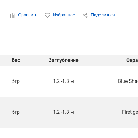
Сравнить
Избранное
Поделиться
Вес
Заглубление
Окра
5гр
1.2 -1.8 м
Blue Sha
5гр
1.2 -1.8 м
Firetige