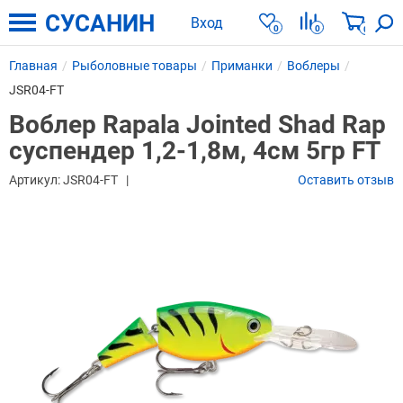
СУСАНИН
Вход
0
0
0
Главная
Рыболовные товары
Приманки
Воблеры
JSR04-FT
Воблер Rapala Jointed Shad Rap
суспендер 1,2-1,8м, 4см 5гр FT
Артикул:
JSR04-FT
Оставить отзыв