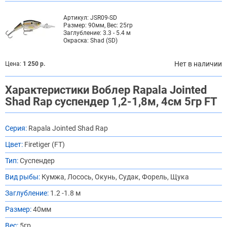
Артикул:
JSR09-SD
Размер:
90мм, Вес: 25гр
Заглубление:
3.3 - 5.4 м
Окраска:
Shad (SD)
Нет в наличии
Цена:
1 250 р.
Характеристики Воблер Rapala Jointed
Shad Rap суспендер 1,2-1,8м, 4см 5гр FT
Серия:
Rapala Jointed Shad Rap
Цвет:
Firetiger (FT)
Тип:
Суспендер
Вид рыбы:
Кумжа, Лосось, Окунь, Судак, Форель, Щука
Заглубление:
1.2 -1.8 м
Размер:
40мм
Вес:
5гр