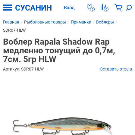
СУСАНИН
Вход
0
0
0
Главная
Рыболовные товары
Приманки
Воблеры
SDR07-HLW
Воблер Rapala Shadow Rap
медленно тонущий до 0,7м,
7см. 5гр HLW
Артикул:
SDR07-HLW
Оставить отзыв