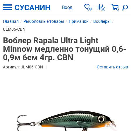
СУСАНИН
Вход
0
0
0
Главная
Рыболовные товары
Приманки
Воблеры
ULM06-CBN
Воблер Rapala Ultra Light
Minnow медленно тонущий 0,6-
0,9м 6см 4гр. CBN
Артикул:
ULM06-CBN
Оставить отзыв