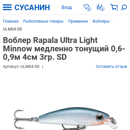
СУСАНИН
Вход
0
0
0
Главная
Рыболовные товары
Приманки
Воблеры
ULM04-SD
Воблер Rapala Ultra Light
Minnow медленно тонущий 0,6-
0,9м 4см 3гр. SD
Артикул:
ULM04-SD
Оставить отзыв