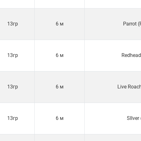
13гр
6 м
Parrot 
13гр
6 м
Redhead
13гр
6 м
Live Roac
13гр
6 м
SIlver 