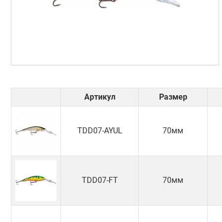
Артикул
Размер
TDD07-AYUL
70мм
TDD07-FT
70мм