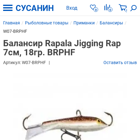
СУСАНИН
Вход
0
0
0
Главная
Рыболовные товары
Приманки
Балансиры
W07-BRPHF
Балансир Rapala Jigging Rap
7см, 18гр. BRPHF
Артикул:
W07-BRPHF
Оставить отзыв