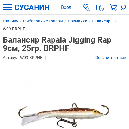
СУСАНИН
Вход
0
0
0
Главная
Рыболовные товары
Приманки
Балансиры
W09-BRPHF
Балансир Rapala Jigging Rap
9см, 25гр. BRPHF
Артикул:
W09-BRPHF
Оставить отзыв