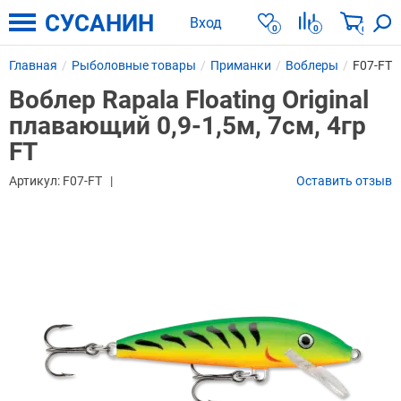
СУСАНИН
Вход
0
0
0
Главная
Рыболовные товары
Приманки
Воблеры
F07-FT
Воблер Rapala Floating Original
плавающий 0,9-1,5м, 7см, 4гр
FT
Артикул:
F07-FT
Оставить отзыв