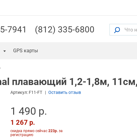
55-7941
(812) 335-6800
GPS карты
T
inal плавающий 1,2-1,8м, 11см,
Артикул:
F11-FT
Оставить отзыв
1 490 р.
1 267 р.
скидка прямо сейчас
223р.
за
регистрацию